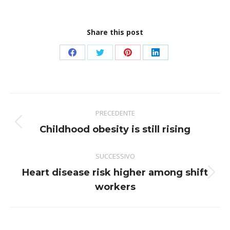
Share this post
Condividi
Condividi
Condividi
Condividi
su
su
su
su
Facebook
Twitter
Pinterest
LinkedIn
Naviga
PRECEDENTE
tra
Post
Childhood obesity is still rising
i
precedente:
post
SUCCESSIVO
Heart disease risk higher among shift
Prossimo
workers
post: