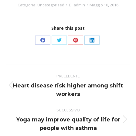
Categoria:
Uncategorized
Di
admin
Maggio 10, 2016
Share this post
Condividi
Condividi
Condividi
Condividi
su
su
su
su
Facebook
Twitter
Pinterest
LinkedIn
Naviga
PRECEDENTE
tra
Heart disease risk higher among shift
i
Post
workers
precedente:
post
SUCCESSIVO
Yoga may improve quality of life for
Prossimo
people with asthma
post: