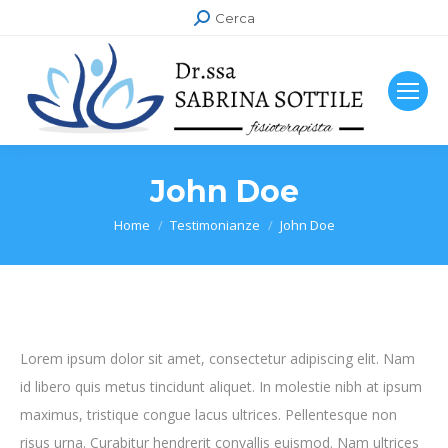
Cerca:
Cerca
John Doe
Tu sei qui:
Home
Testimonianze
John Doe
Lorem ipsum dolor sit amet, consectetur adipiscing elit. Nam
id libero quis metus tincidunt aliquet. In molestie nibh at ipsum
maximus, tristique congue lacus ultrices. Pellentesque non
risus urna. Curabitur hendrerit convallis euismod. Nam ultrices